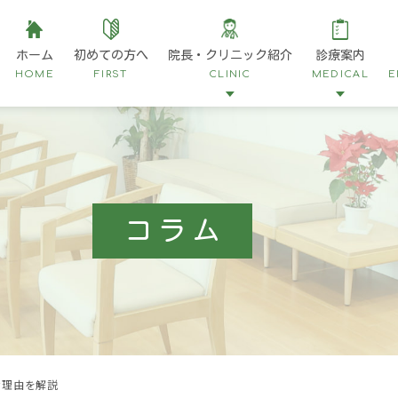
ホーム
初めての方へ
院長・クリニック紹介
診療案内
HOME
FIRST
CLINIC
MEDICAL
E
クリニック紹介
一般内科
院長紹介
内視鏡内科
大
ドクターズインタビュー
消化器内科
腹
コラム
当院の特徴
腫瘍内科
検診・健康診断
当院で受けられる
について
な理由を解説